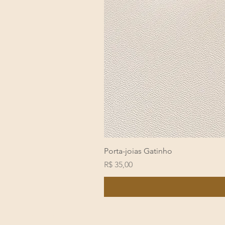
Porta-joias Gatinho
Preço
R$ 35,00
PJ: 46.357.834/0001-50 © 2024 por Liora Atel