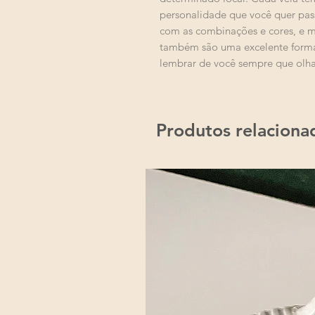
personalidade que você quer pas
com as combinações e cores, e m
também são uma excelente forma
lembrar de você sempre que olhar
Produtos relaciona