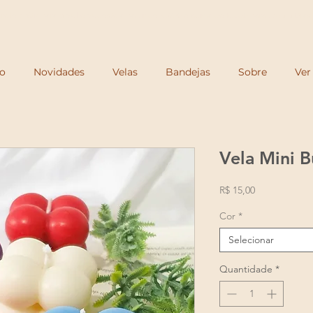
Frete grátis para o Sul e Sudeste a partir de R$250 e acima de R$350 para todo o Brasi
io
Novidades
Velas
Bandejas
Sobre
Ver
Vela Mini 
Preço
R$ 15,00
Cor
*
Selecionar
Quantidade
*