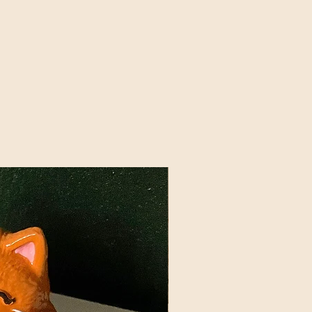
ização, apare o pavio e o deixe
mal e torna sua vela única e
m de altura. Assim a queima será
fumaça e com a chama do tamanho
restar em torno de 1cm de cera.