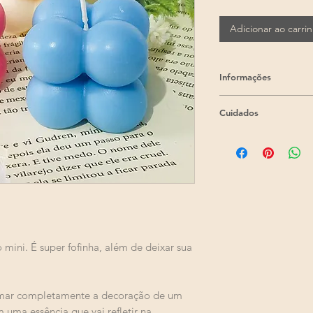
Adicionar ao carri
Informações
Por se tratar de 
Cuidados
produção feita em
é de até 5 (cinco)
Nunca deixe a vel
pagamento.
Sempre mantenha 
Altura: 4cm.
crianças e animais
Comprimento: 4c
Mantenha a vela p
Largura: 4cm.
umidade excessiv
Peso aproximado 
Se você for acend
Feita com cera ec
prato resistente a
Esse produto é ve
inflamável
.
 mini. É super fofinha, além de deixar sua
Não possui aroma
Não acenda em loc
aroma, você pod
de objetos inflamá
personalizada.
Apague a vela se 
As velas são feita
ormar completamente a decoração de um
piscando ou solta
podem ter imperfe
 uma essência que vai refletir na