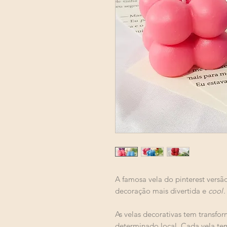
A famosa vela do pinterest versão
decoração mais divertida e
cool
.
As velas decorativas tem transf
determinado local. Cada vela tem