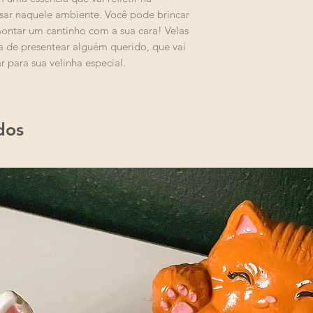
Antes de cada util
completamente nor
sar naquele ambiente. Você pode brincar
com cerca de 0,5c
especial.
ontar um cantinho com a sua cara! Velas
mais limpa, sem 
ideal.
 de presentear alguém querido, que vai
Descarte quando 
 para sua velinha especial.
dos