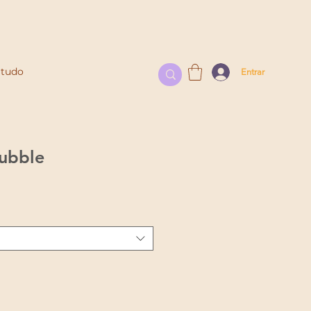
l
 tudo
Entrar
Bubble