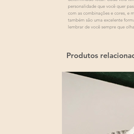
personalidade que você quer pas
com as combinações e cores, e m
também são uma excelente forma
lembrar de você sempre que olhar
Produtos relaciona