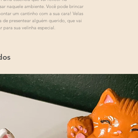
completamente nor
sar naquele ambiente. Você pode brincar
especial.
ontar um cantinho com a sua cara! Velas
 de presentear alguém querido, que vai
 para sua velinha especial.
dos