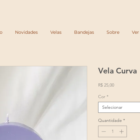
Frete grátis para o Sul e Sudeste a partir de R$250 e acima de R$350 para todo o Brasi
io
Novidades
Velas
Bandejas
Sobre
Ver
Vela Curva
Preço
R$ 25,00
Cor
*
Selecionar
Quantidade
*