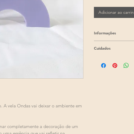
Adicionar ao carri
Informações
Por se tratar de 
Cuidados
produção feita em
é de até 5 (cinco)
pagamento.
Altura: 5cm.
Comprimento: 11
Largura: 3cm.
Peso aproximado 
Feita com cera ec
Esse produto é ve
. A vela Ondas vai deixar o ambiente em
Não possui aroma
aroma, você pod
personalizada.
As velas são feita
ormar completamente a decoração de um
podem ter imperfe
 uma essência que vai refletir na