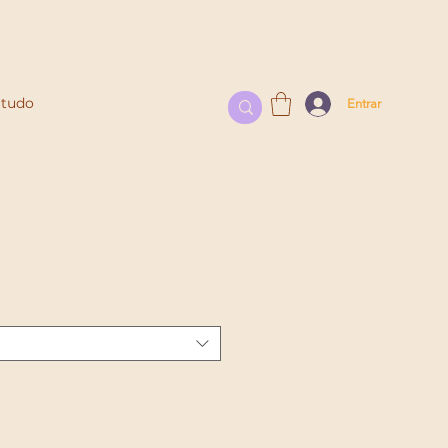
l
 tudo
Entrar