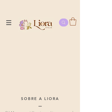
Frete grátis para o Sul e Sudeste a partir de R$250 e
acima de R$350 para todo o Brasil
SOBRE A LIORA