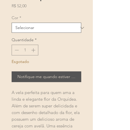
Preço
R$ 52,00
Cor
*
Quantidade
*
Esgotado
Notifique-me quando estiver disponível
A vela perfeita para quem ama a
linda e elegante flor da Orquídea.
Além de serem super delicidada e
com desenho detalhado da flor, ela
possuem um delicioso aroma de
cereja com avelã. Uma essência