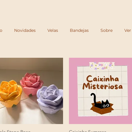
Frete grátis para o Sul e Sudeste a partir de R$250 e acima de R$350 para todo o Brasi
io
Novidades
Velas
Bandejas
Sobre
Ver
Visualização rápida
Visualização rápida
ela Stone Rose
Caixinha Surpresa