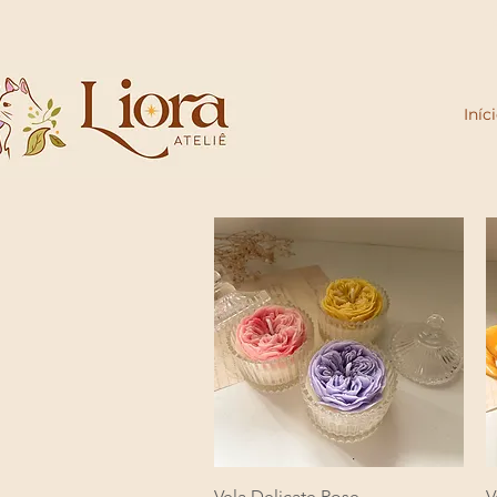
Iníc
Visualização rápida
Vela Delicate Rose
V