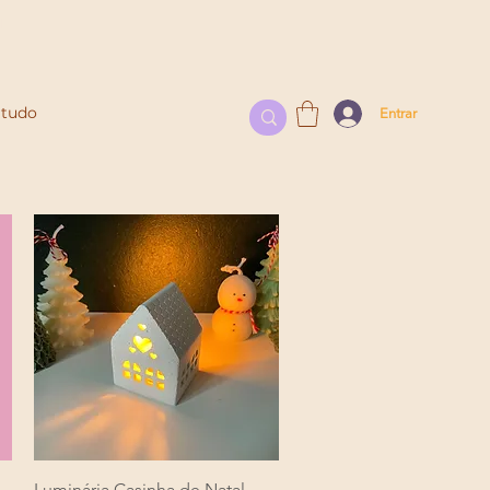
l
 tudo
Entrar
Visualização rápida
Luminária Casinha de Natal