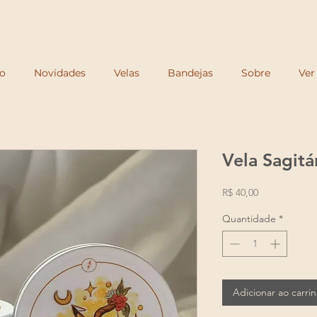
Frete grátis para o Sul e Sudeste a partir de R$250 e acima de R$350 para todo o Brasi
io
Novidades
Velas
Bandejas
Sobre
Ver
Vela Sagitá
Preço
R$ 40,00
Quantidade
*
Adicionar ao carri