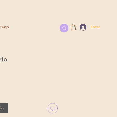
l
 tudo
Entrar
rio
nho