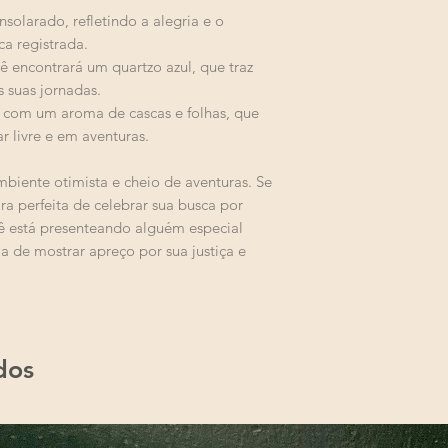
solarado, refletindo a alegria e o
a registrada.
cê encontrará um quartzo azul, que traz
s suas jornadas.
a com um aroma de cascas e folhas, que
r livre e em aventuras.
mbiente otimista e cheio de aventuras. Se
ra perfeita de celebrar sua busca por
cê está presenteando alguém especial
a de mostrar apreço por sua justiça e
dos