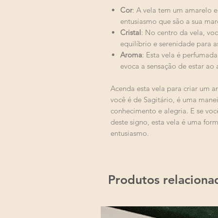
Cor
: A vela tem um amarelo en
entusiasmo que são a sua marc
Cristal
: No centro da vela, vo
equilíbrio e serenidade para a
Aroma
: Esta vela é perfumad
evoca a sensação de estar ao a
Acenda esta vela para criar um a
você é de Sagitário, é uma manei
conhecimento e alegria. E se vo
deste signo, esta vela é uma form
entusiasmo.
Produtos relaciona