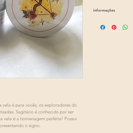
Informações
Peso:
90g
Duração:
Aproximada
Material:
Cera de coc
ta vela é para vocês, os exploradores do
isadas. Sagitário é conhecido por ser
sta vela é a homenagem perfeita! Possui
epresentando o signo.