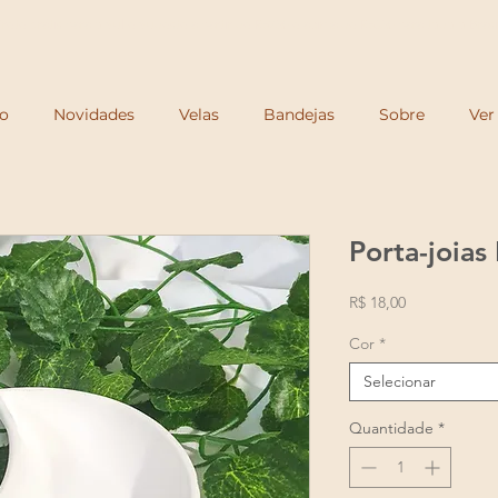
Frete grátis para o Sul e Sudeste a partir de R$250 e acima de R$350 para todo o Brasi
io
Novidades
Velas
Bandejas
Sobre
Ver
Porta-joias
Preço
R$ 18,00
Cor
*
Selecionar
Quantidade
*