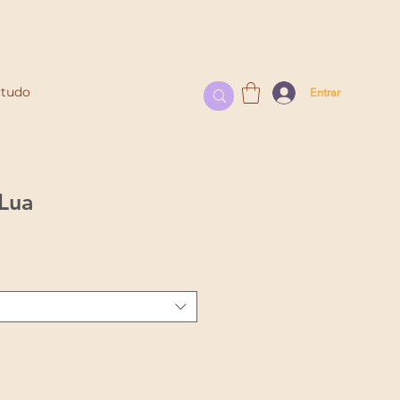
l
 tudo
Entrar
 Lua