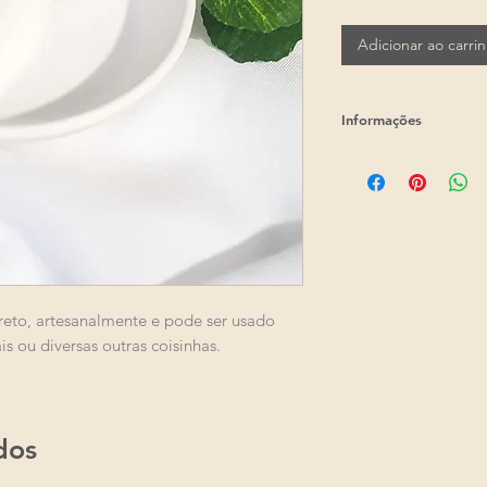
Adicionar ao carri
Informações
Altura: 2,5cm
Largura: 6,5cm
Comprimento: 11
Como é um produt
pequenas variaçõ
Os produtos feito
conforme a compr
de 7 dias úteis pa
creto, artesanalmente e pode ser usado
invés dos 5 dias ú
ais ou diversas outras coisinhas.
dos